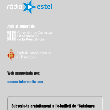
Amb el suport de:
Web maquetada per:
unmon-informatic.com
Subscriu-te gratuïtament a l’e-butlletí de “Catalunya