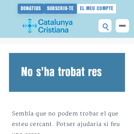
DONATIUS
SUBSCRIU-TE
EL MEU COMPTE
Vés
al
contingut
No s'ha trobat res
Sembla que no podem trobar el que
esteu cercant. Potser ajudaria si feu