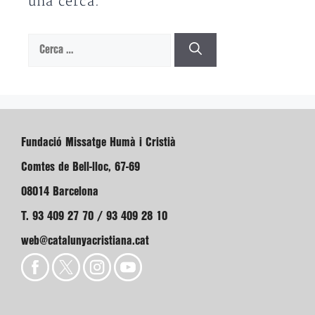
una cerca.
Cerca:
Fundació Missatge Humà i Cristià
Comtes de Bell-lloc, 67-69
08014 Barcelona
T. 93 409 27 70 / 93 409 28 10
web@catalunyacristiana.cat