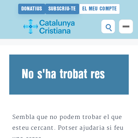
DONATIUS
SUBSCRIU-TE
EL MEU COMPTE
Vés
al
contingut
No s'ha trobat res
Sembla que no podem trobar el que
esteu cercant. Potser ajudaria si feu