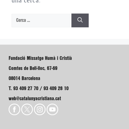
una cerca.
Cerca:
Fundació Missatge Humà i Cristià
Comtes de Bell-lloc, 67-69
08014 Barcelona
T. 93 409 27 70 / 93 409 28 10
web@catalunyacristiana.cat