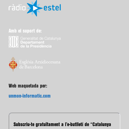
Amb el suport de:
Web maquetada per:
unmon-informatic.com
Subscriu-te gratuïtament a l’e-butlletí de “Catalunya