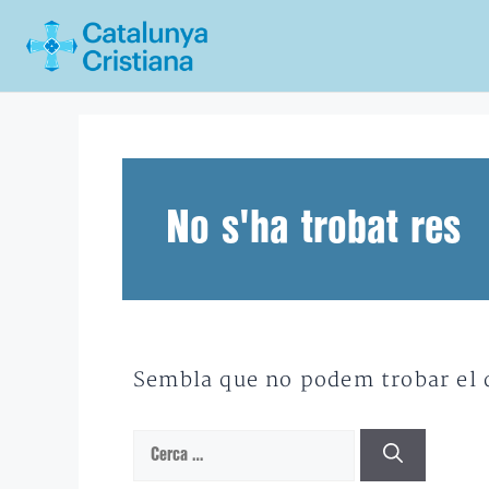
Vés
al
contingut
No s'ha trobat res
Sembla que no podem trobar el qu
Cerca: