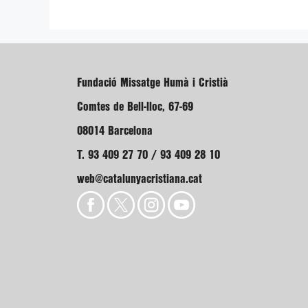
Fundació Missatge Humà i Cristià
Comtes de Bell-lloc, 67-69
08014 Barcelona
T. 93 409 27 70 / 93 409 28 10
web@catalunyacristiana.cat