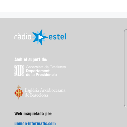
Amb el suport de:
Web maquetada per:
unmon-informatic.com