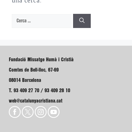
una cerca.
Cerca:
Fundació Missatge Humà i Cristià
Comtes de Bell-lloc, 67-69
08014 Barcelona
T. 93 409 27 70 / 93 409 28 10
web@catalunyacristiana.cat