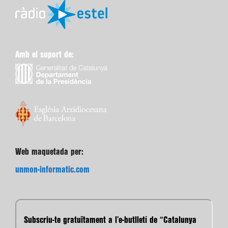
Amb el suport de:
Web maquetada per:
unmon-informatic.com
Subscriu-te gratuïtament a l’e-butlletí de “Catalunya