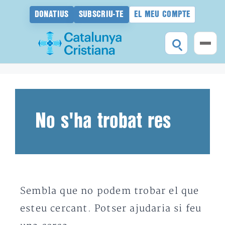
DONATIUS
SUBSCRIU-TE
EL MEU COMPTE
Vés
al
contingut
No s'ha trobat res
Sembla que no podem trobar el que
esteu cercant. Potser ajudaria si feu