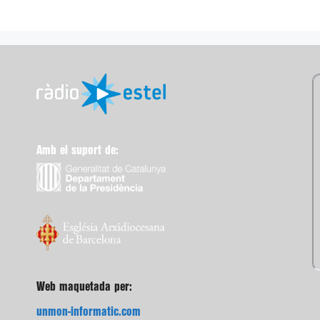
Amb el suport de:
Web maquetada per:
unmon-informatic.com