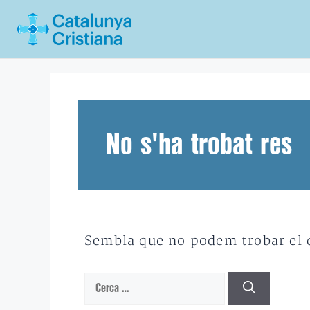
Vés
al
contingut
No s'ha trobat res
Sembla que no podem trobar el qu
Cerca: