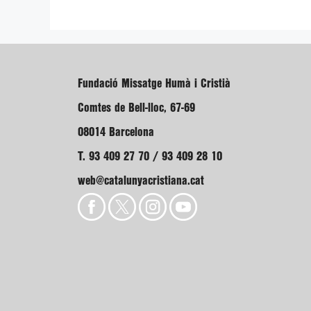
Fundació Missatge Humà i Cristià
Comtes de Bell-lloc, 67-69
08014 Barcelona
T. 93 409 27 70 / 93 409 28 10
web@catalunyacristiana.cat