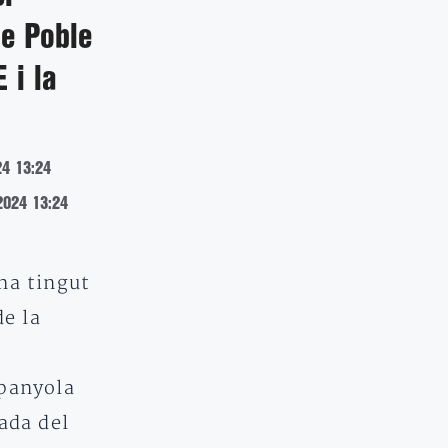
e Poble
 i la
24 13:24
2024 13:24
ha tingut
de la
panyola
ada del