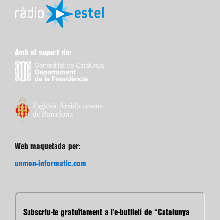
Amb el suport de:
Web maquetada per:
unmon-informatic.com
Subscriu-te gratuïtament a l’e-butlletí de “Catalunya