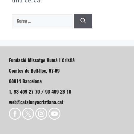
una cerca.
Cerca:
Fundació Missatge Humà i Cristià
Comtes de Bell-lloc, 67-69
08014 Barcelona
T. 93 409 27 70 / 93 409 28 10
web@catalunyacristiana.cat