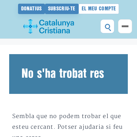
DONATIUS
SUBSCRIU-TE
EL MEU COMPTE
Vés
al
contingut
No s'ha trobat res
Sembla que no podem trobar el que
esteu cercant. Potser ajudaria si feu