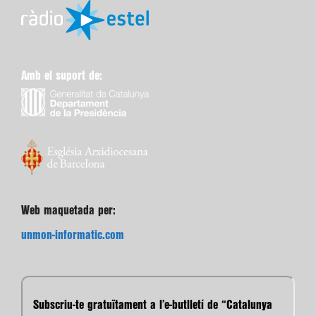
Amb el suport de:
Web maquetada per:
unmon-informatic.com
Subscriu-te gratuïtament a l’e-butlletí de “Catalunya