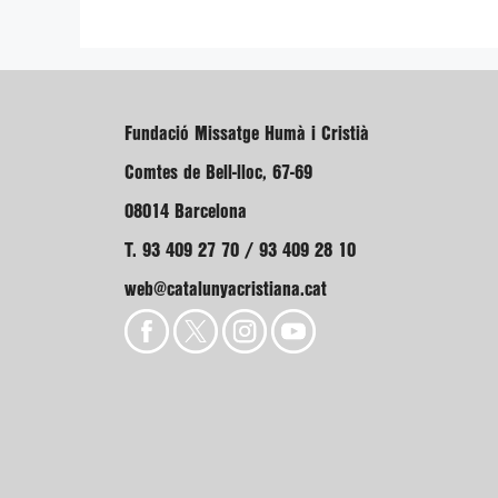
Fundació Missatge Humà i Cristià
Comtes de Bell-lloc, 67-69
08014 Barcelona
T. 93 409 27 70 / 93 409 28 10
web@catalunyacristiana.cat