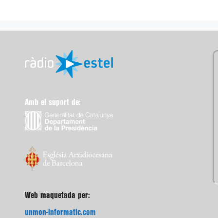
Amb el suport de:
Web maquetada per:
unmon-informatic.com