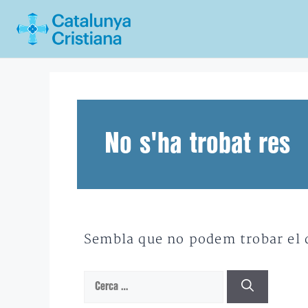
Vés
al
contingut
No s'ha trobat res
Sembla que no podem trobar el qu
Cerca: