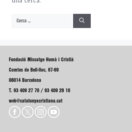
una cerca.
Cerca:
Fundació Missatge Humà i Cristià
Comtes de Bell-lloc, 67-69
08014 Barcelona
T. 93 409 27 70 / 93 409 28 10
web@catalunyacristiana.cat