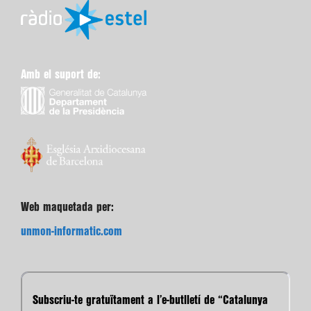
Amb el suport de:
Web maquetada per:
unmon-informatic.com
Subscriu-te gratuïtament a l’e-butlletí de “Catalunya