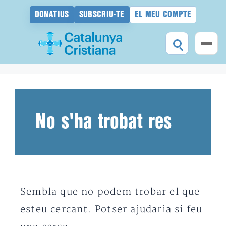
DONATIUS
SUBSCRIU-TE
EL MEU COMPTE
Vés
al
contingut
No s'ha trobat res
Sembla que no podem trobar el que
esteu cercant. Potser ajudaria si feu