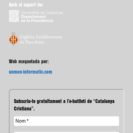
Amb el suport de:
Web maquetada per:
unmon-informatic.com
Subscriu-te gratuïtament a l’e-butlletí de “Catalunya
Cristiana”.