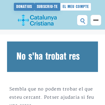
DONATIUS
SUBSCRIU-TE
EL MEU COMPTE
Vés
al
contingut
No s'ha trobat res
Sembla que no podem trobar el que
esteu cercant. Potser ajudaria si feu