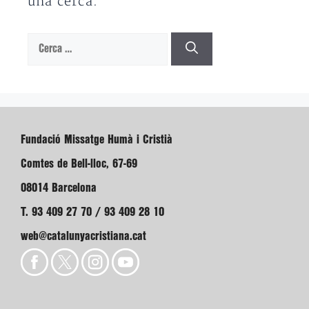
una cerca.
Cerca:
Fundació Missatge Humà i Cristià
Comtes de Bell-lloc, 67-69
08014 Barcelona
T. 93 409 27 70 / 93 409 28 10
web@catalunyacristiana.cat