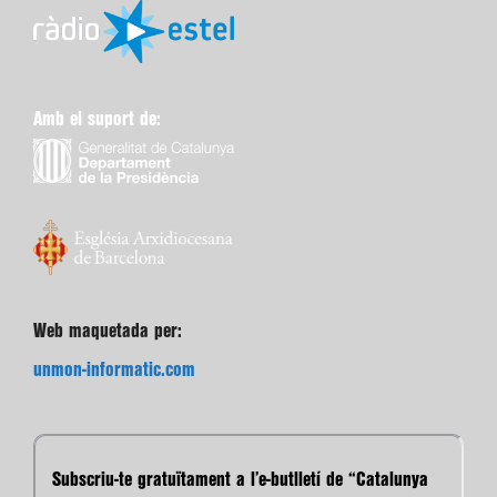
Amb el suport de:
Web maquetada per:
unmon-informatic.com
Subscriu-te gratuïtament a l’e-butlletí de “Catalunya