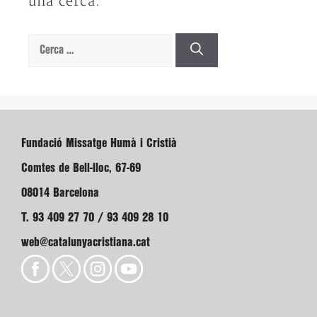
una cerca.
Cerca:
Fundació Missatge Humà i Cristià
Comtes de Bell-lloc, 67-69
08014 Barcelona
T. 93 409 27 70 / 93 409 28 10
web@catalunyacristiana.cat