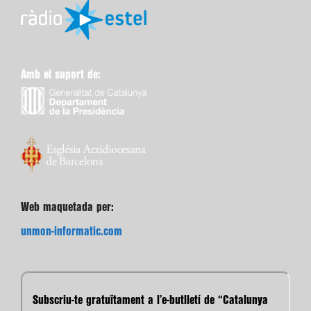
Amb el suport de:
Web maquetada per:
unmon-informatic.com
Subscriu-te gratuïtament a l’e-butlletí de “Catalunya