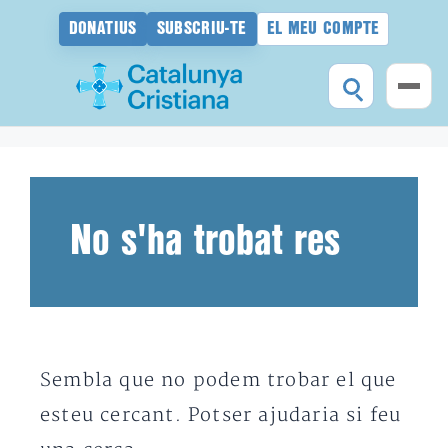
DONATIUS
SUBSCRIU-TE
EL MEU COMPTE
Vés
al
contingut
No s'ha trobat res
Sembla que no podem trobar el que
esteu cercant. Potser ajudaria si feu