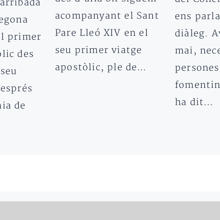
’arribada
acompanyant el Sant
ens parla
segona
Pare Lleó XIV en el
diàleg. 
el primer
seu primer viatge
mai, nec
lic des
apostòlic, ple de…
persones
 seu
fomentin
després
ha dit…
nia de
…