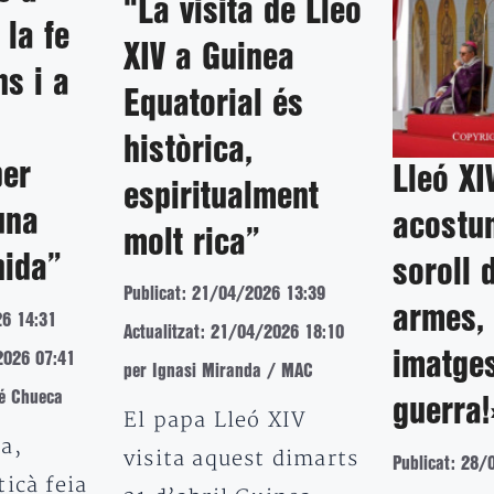
“La visita de Lleó
 la fe
XIV a Guinea
ns i a
Equatorial és
històrica,
per
Lleó XI
espiritualment
una
acostu
molt rica”
nida”
soroll 
Publicat: 21/04/2026 13:39
armes, 
26 14:31
Actualitzat: 21/04/2026 18:10
imatges
2026 07:41
per Ignasi Miranda / MAC
é Chueca
guerra!
El papa Lleó XIV
a,
visita aquest dimarts
Publicat: 28/
icà feia