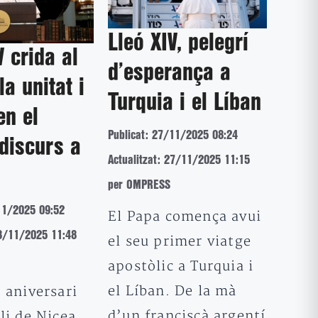
Lleó XIV, pelegrí
V crida al
d’esperança a
la unitat i
Turquia i el Líban
en el
Publicat: 27/11/2025 08:24
discurs a
Actualitzat: 27/11/2025 11:15
per OMPRESS
11/2025 09:52
El Papa comença avui
28/11/2025 11:48
el seu primer viatge
apostòlic a Turquia i
el Líban. De la mà
 aniversari
d’un franciscà argentí
li de Nicea