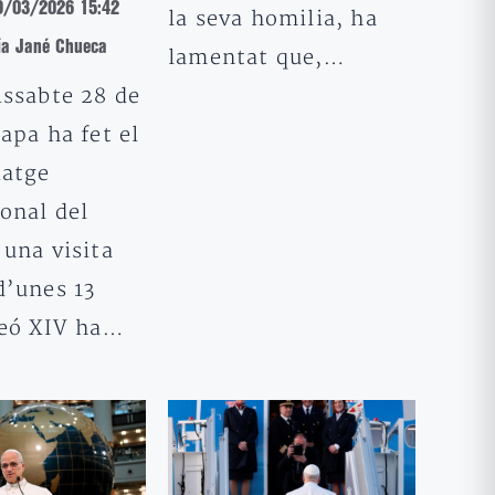
29/03/2026 15:42
la seva homilia, ha
ía Jané Chueca
lamentat que,…
issabte 28 de
apa ha fet el
iatge
onal del
 una visita
d’unes 13
leó XIV ha…