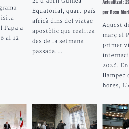
21 d’abril Guinea
Actualitzat: 
ograma
Equatorial, quart país
per Rosa Mar
visita
africà dins del viatge
Aquest d
l Papa a
apostòlic que realitza
març el P
6 al 12
des de la setmana
primer v
passada.…
internaci
2026. En
llampec 
hores, L