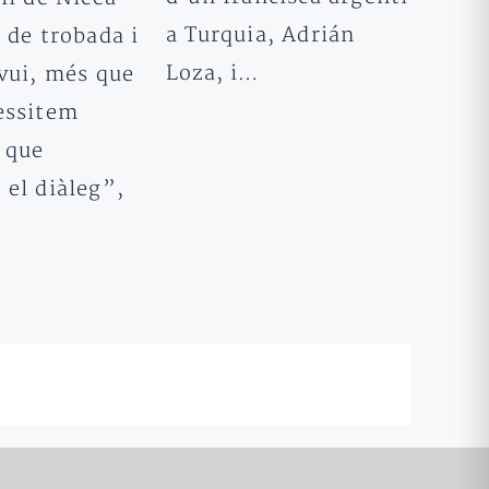
a Turquia, Adrián
 de trobada i
Loza, i…
Avui, més que
essitem
 que
 el diàleg”,