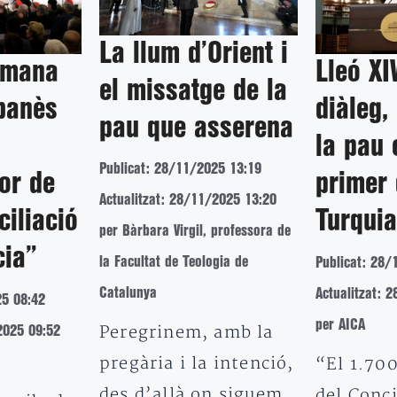
La llum d’Orient i
emana
Lleó XI
el missatge de la
ibanès
diàleg, 
pau que asserena
la pau 
Publicat: 28/11/2025 13:19
or de
primer 
Actualitzat: 28/11/2025 13:20
ciliació
Turquia
per Bàrbara Virgil, professora de
cia”
la Facultat de Teologia de
Publicat: 28/
Catalunya
Actualitzat: 
25 08:42
per AICA
Peregrinem, amb la
2025 09:52
pregària i la intenció,
“El 1.700
des d’allà on siguem
del Conci