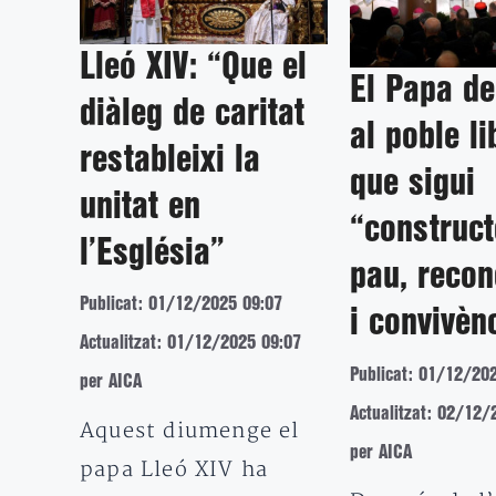
Lleó XIV: “Que el
El Papa d
diàleg de caritat
al poble l
restableixi la
que sigui
unitat en
“construct
l’Església”
pau, recon
Publicat: 01/12/2025 09:07
i convivèn
Actualitzat: 01/12/2025 09:07
Publicat: 01/12/20
per AICA
Actualitzat: 02/12/
Aquest diumenge el
per AICA
papa Lleó XIV ha