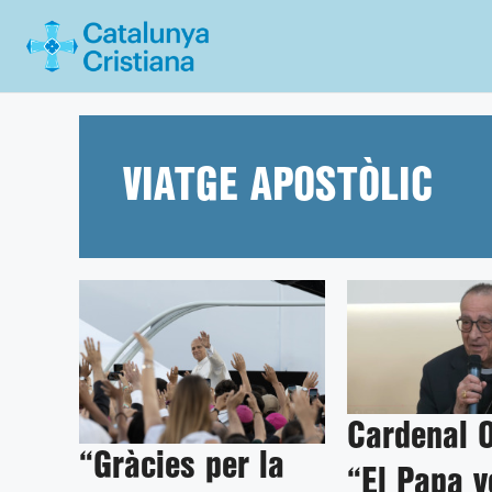
Vés
al
contingut
VIATGE APOSTÒLIC
Cardenal O
“Gràcies per la
“El Papa v