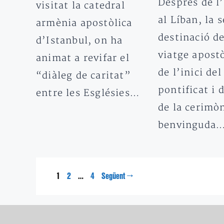
Després de l
visitat la catedral
al Líban, la 
armènia apostòlica
destinació d
d’Istanbul, on ha
viatge apostò
animat a revifar el
de l’inici del
“diàleg de caritat”
pontificat i 
entre les Esglésies…
de la cerimò
benvinguda
Pàgina
Pàgina
Pàgina
1
…
→
2
4
Següent