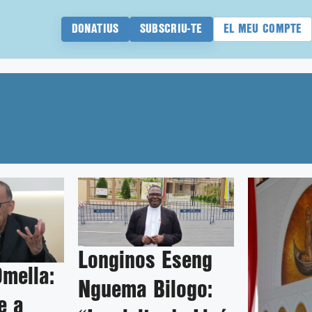
DONATIUS
SUBSCRIU-TE
EL MEU COMPTE
Longinos Eseng
mella:
Nguema Bilogo:
e a