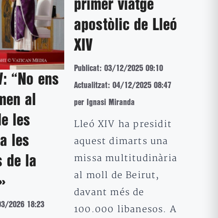
primer viatge
apostòlic de Lleó
XIV
Publicat: 03/12/2025 09:10
V: “No ens
Actualitzat: 04/12/2025 08:47
men al
per Ignasi Miranda
de les
Lleó XIV ha presidit
a les
aquest dimarts una
missa multitudinària
 de la
al moll de Beirut,
»
davant més de
03/2026 18:23
100.000 libanesos. A