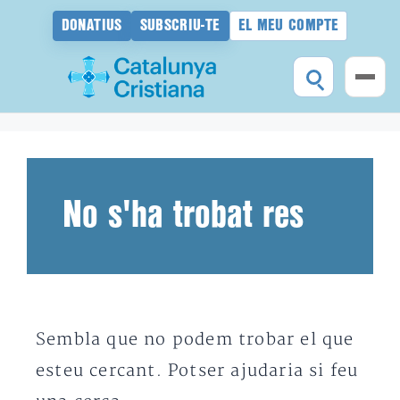
DONATIUS
SUBSCRIU-TE
EL MEU COMPTE
Vés
al
contingut
No s'ha trobat res
Sembla que no podem trobar el que
esteu cercant. Potser ajudaria si feu