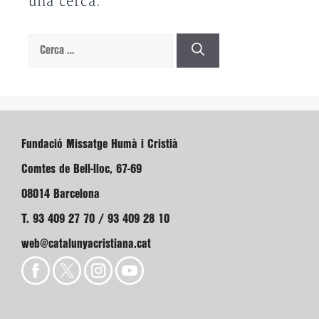
una cerca.
Cerca:
Fundació Missatge Humà i Cristià
Comtes de Bell-lloc, 67-69
08014 Barcelona
T. 93 409 27 70 / 93 409 28 10
web@catalunyacristiana.cat