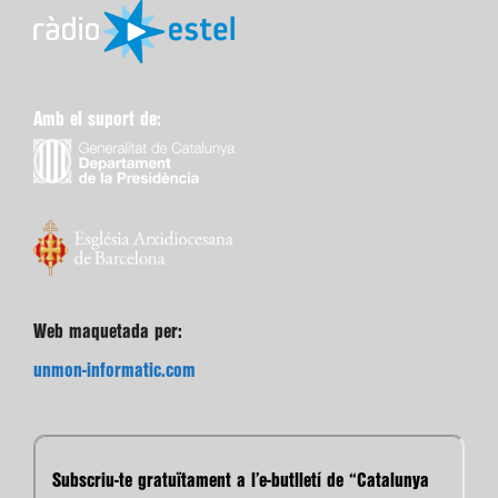
Amb el suport de:
Web maquetada per:
unmon-informatic.com
Subscriu-te gratuïtament a l’e-butlletí de “Catalunya