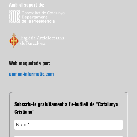
Amb el suport de:
Web maquetada per:
unmon-informatic.com
Subscriu-te gratuïtament a l’e-butlletí de “Catalunya
Cristiana”.