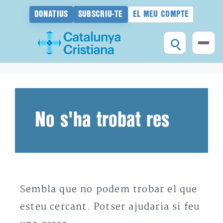
DONATIUS
SUBSCRIU-TE
EL MEU COMPTE
Vés
al
contingut
No s'ha trobat res
Sembla que no podem trobar el que
esteu cercant. Potser ajudaria si feu