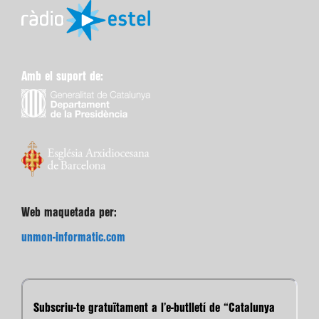
Amb el suport de:
Web maquetada per:
unmon-informatic.com
Subscriu-te gratuïtament a l’e-butlletí de “Catalunya