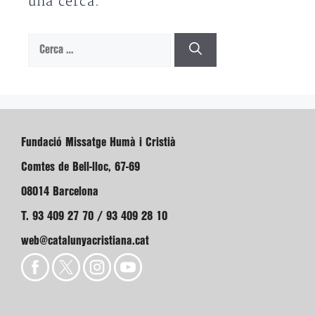
una cerca.
Cerca:
Fundació Missatge Humà i Cristià
Comtes de Bell-lloc, 67-69
08014 Barcelona
T. 93 409 27 70 / 93 409 28 10
web@catalunyacristiana.cat