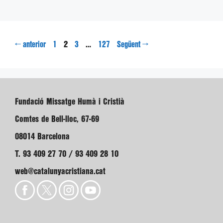
Pàgina
Pàgina
Pàgina
Pàgina
←
2
…
→
anterior
1
3
127
Següent
Fundació Missatge Humà i Cristià
Comtes de Bell-lloc, 67-69
08014 Barcelona
T. 93 409 27 70 / 93 409 28 10
web@catalunyacristiana.cat