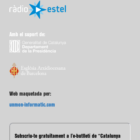
Amb el suport de:
Web maquetada per:
unmon-informatic.com
Subscriu-te gratuïtament a l’e-butlletí de “Catalunya