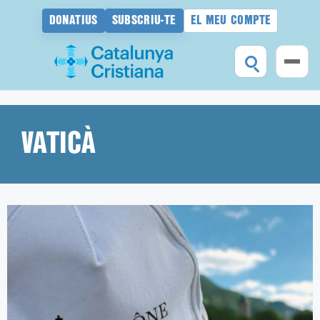
DONATIUS
SUBSCRIU-TE
EL MEU COMPTE
Vés
al
contingut
VATICÀ