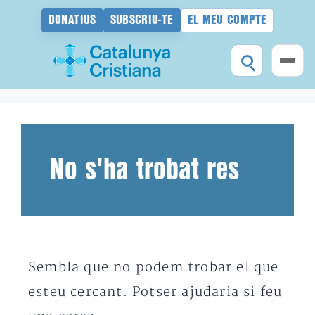
DONATIUS
SUBSCRIU-TE
EL MEU COMPTE
Vés
al
contingut
No s'ha trobat res
Sembla que no podem trobar el que
esteu cercant. Potser ajudaria si feu