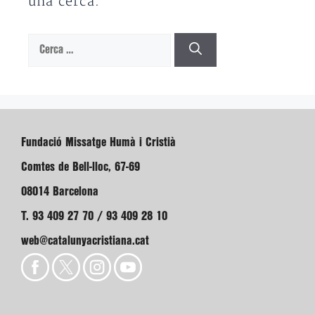
una cerca.
Cerca:
Fundació Missatge Humà i Cristià
Comtes de Bell-lloc, 67-69
08014 Barcelona
T. 93 409 27 70 / 93 409 28 10
web@catalunyacristiana.cat