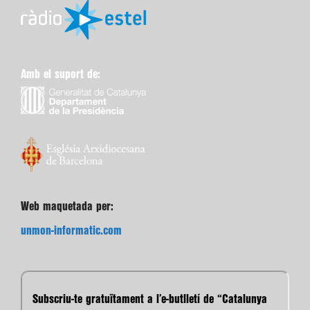
Amb el suport de:
Web maquetada per:
unmon-informatic.com
Subscriu-te gratuïtament a l’e-butlletí de “Catalunya