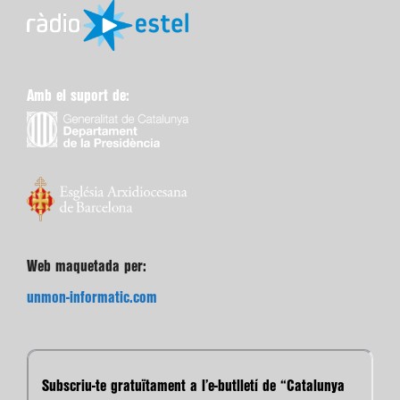
Amb el suport de:
Web maquetada per:
unmon-informatic.com
Subscriu-te gratuïtament a l’e-butlletí de “Catalunya