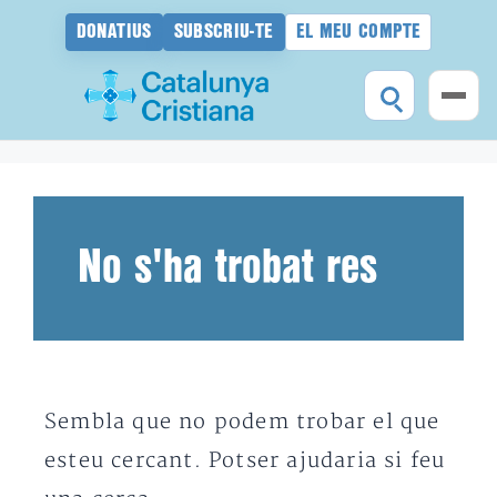
DONATIUS
SUBSCRIU-TE
EL MEU COMPTE
Vés
al
contingut
No s'ha trobat res
Sembla que no podem trobar el que
esteu cercant. Potser ajudaria si feu