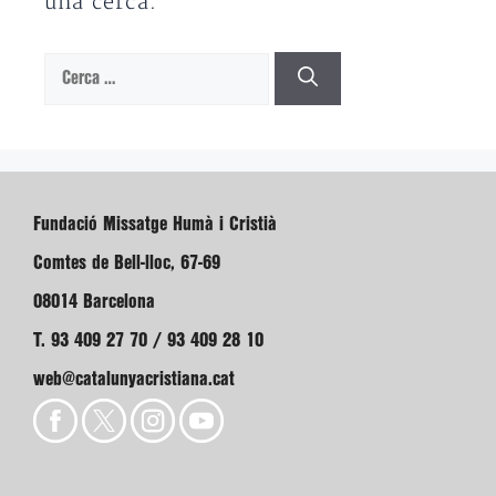
una cerca.
Cerca:
Fundació Missatge Humà i Cristià
Comtes de Bell-lloc, 67-69
08014 Barcelona
T. 93 409 27 70 / 93 409 28 10
web@catalunyacristiana.cat