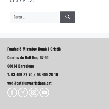
una cerca.
Cerca:
Fundació Missatge Humà i Cristià
Comtes de Bell-lloc, 67-69
08014 Barcelona
T. 93 409 27 70 / 93 409 28 10
web@catalunyacristiana.cat