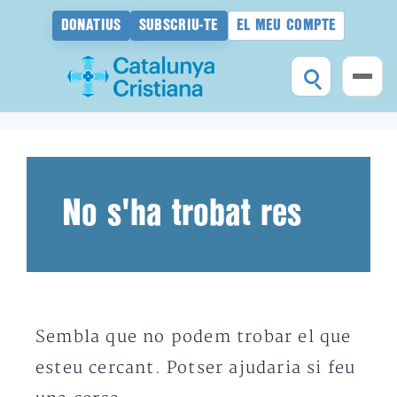
DONATIUS
SUBSCRIU-TE
EL MEU COMPTE
Vés
al
contingut
No s'ha trobat res
Sembla que no podem trobar el que
esteu cercant. Potser ajudaria si feu