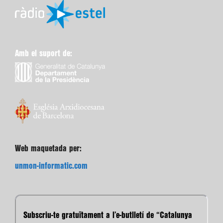
Amb el suport de:
Web maquetada per:
unmon-informatic.com
Subscriu-te gratuïtament a l’e-butlletí de “Catalunya