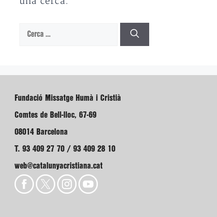
una cerca.
Cerca:
Fundació Missatge Humà i Cristià
Comtes de Bell-lloc, 67-69
08014 Barcelona
T. 93 409 27 70 / 93 409 28 10
web@catalunyacristiana.cat