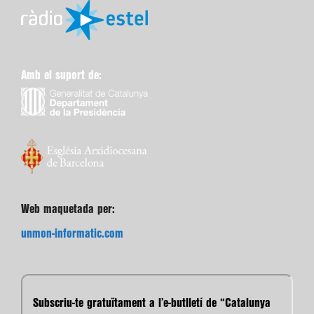
Amb el suport de:
Web maquetada per:
unmon-informatic.com
Subscriu-te gratuïtament a l’e-butlletí de “Catalunya