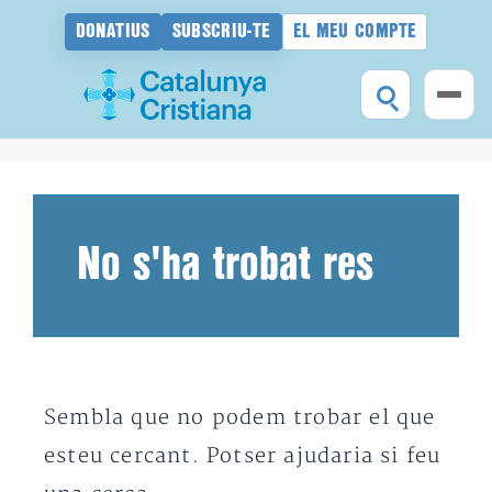
DONATIUS
SUBSCRIU-TE
EL MEU COMPTE
Vés
al
contingut
No s'ha trobat res
Sembla que no podem trobar el que
esteu cercant. Potser ajudaria si feu