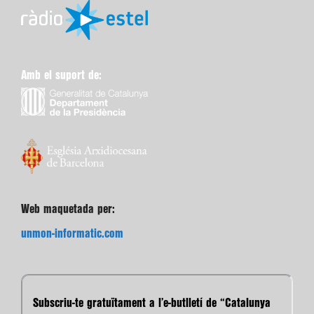
Amb el suport de:
Web maquetada per:
unmon-informatic.com
Subscriu-te gratuïtament a l’e-butlletí de “Catalunya