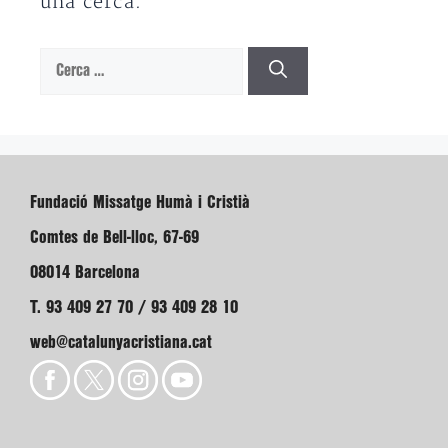
una cerca.
Cerca:
Fundació Missatge Humà i Cristià
Comtes de Bell-lloc, 67-69
08014 Barcelona
T. 93 409 27 70 / 93 409 28 10
web@catalunyacristiana.cat