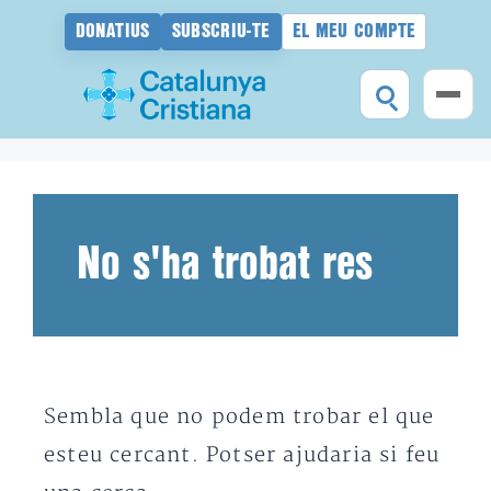
DONATIUS
SUBSCRIU-TE
EL MEU COMPTE
Vés
al
contingut
No s'ha trobat res
Sembla que no podem trobar el que
esteu cercant. Potser ajudaria si feu