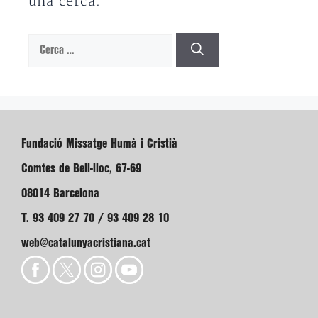
una cerca.
Cerca:
Fundació Missatge Humà i Cristià
Comtes de Bell-lloc, 67-69
08014 Barcelona
T. 93 409 27 70 / 93 409 28 10
web@catalunyacristiana.cat