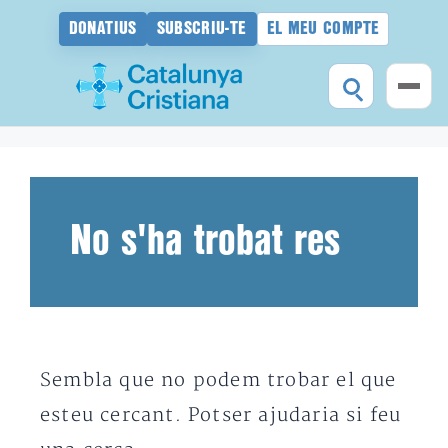
DONATIUS
SUBSCRIU-TE
EL MEU COMPTE
Vés
al
contingut
No s'ha trobat res
Sembla que no podem trobar el que
esteu cercant. Potser ajudaria si feu