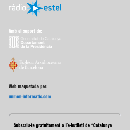
Amb el suport de:
Web maquetada per:
unmon-informatic.com
Subscriu-te gratuïtament a l’e-butlletí de “Catalunya