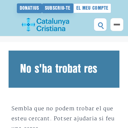
DONATIUS
SUBSCRIU-TE
EL MEU COMPTE
Vés
al
contingut
No s'ha trobat res
Sembla que no podem trobar el que
esteu cercant. Potser ajudaria si feu