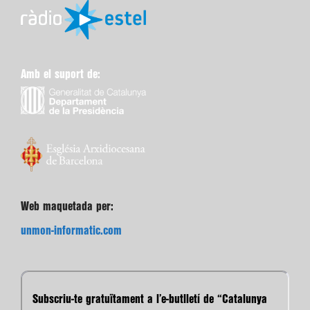
Amb el suport de:
Web maquetada per:
unmon-informatic.com
Subscriu-te gratuïtament a l’e-butlletí de “Catalunya