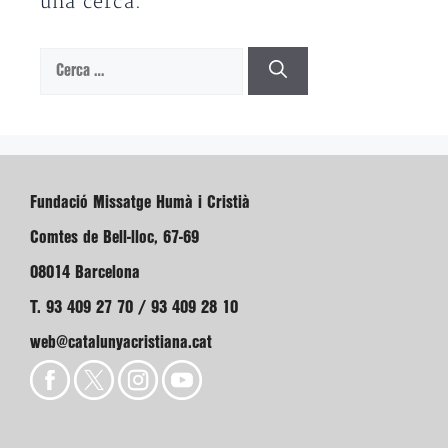
una cerca.
Cerca:
Fundació Missatge Humà i Cristià
Comtes de Bell-lloc, 67-69
08014 Barcelona
T. 93 409 27 70 / 93 409 28 10
web@catalunyacristiana.cat