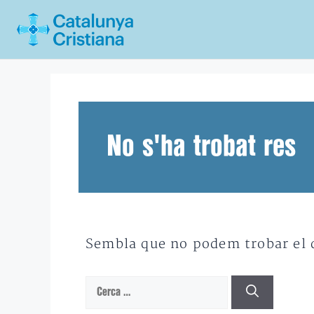
Vés
al
contingut
No s'ha trobat res
Sembla que no podem trobar el qu
Cerca: