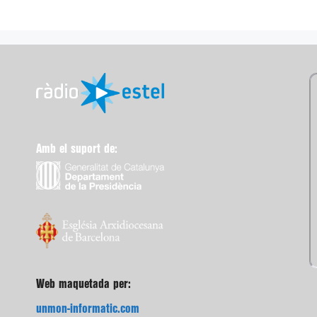
Amb el suport de:
Web maquetada per:
unmon-informatic.com