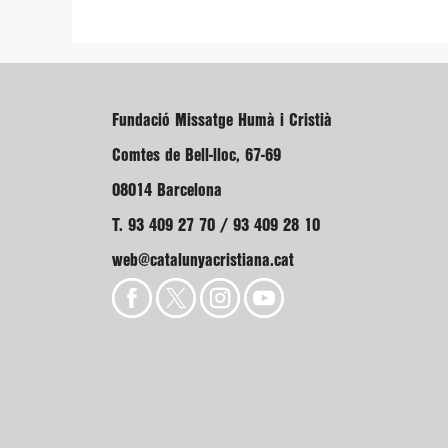
Fundació Missatge Humà i Cristià
Comtes de Bell-lloc, 67-69
08014 Barcelona
T. 93 409 27 70 / 93 409 28 10
web@catalunyacristiana.cat