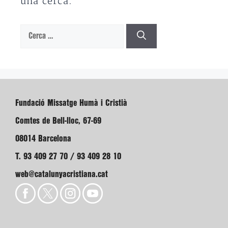
una cerca.
Cerca:
Fundació Missatge Humà i Cristià
Comtes de Bell-lloc, 67-69
08014 Barcelona
T. 93 409 27 70 / 93 409 28 10
web@catalunyacristiana.cat