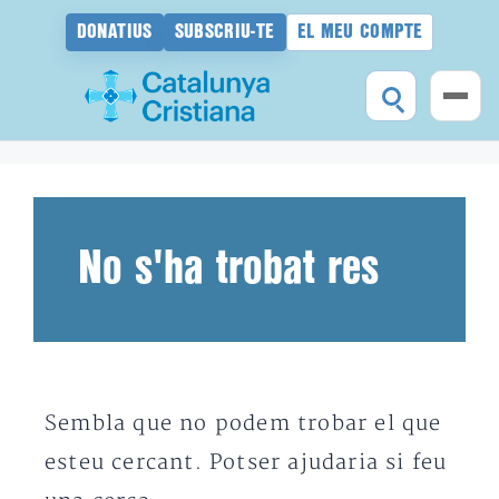
DONATIUS
SUBSCRIU-TE
EL MEU COMPTE
Vés
al
contingut
No s'ha trobat res
Sembla que no podem trobar el que
esteu cercant. Potser ajudaria si feu