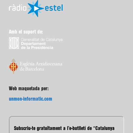
Amb el suport de:
Web maquetada per:
unmon-informatic.com
Subscriu-te gratuïtament a l’e-butlletí de “Catalunya