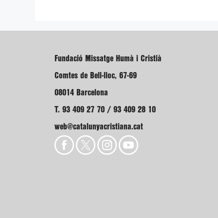
Fundació Missatge Humà i Cristià
Comtes de Bell-lloc, 67-69
08014 Barcelona
T. 93 409 27 70 / 93 409 28 10
web@catalunyacristiana.cat