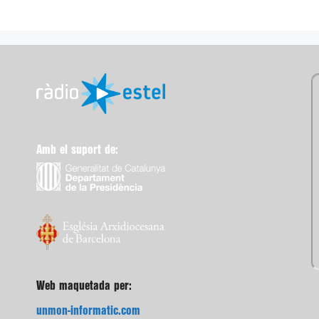
Amb el suport de:
Web maquetada per:
unmon-informatic.com