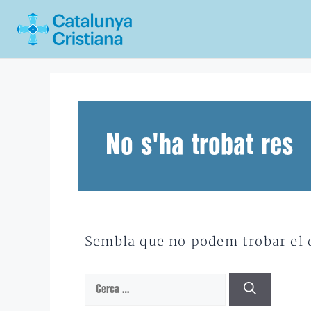
Vés
al
contingut
No s'ha trobat res
Sembla que no podem trobar el qu
Cerca: