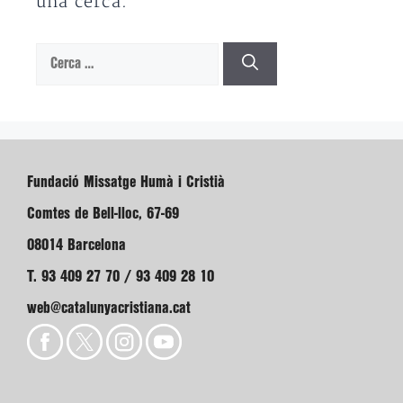
una cerca.
Cerca:
Fundació Missatge Humà i Cristià
Comtes de Bell-lloc, 67-69
08014 Barcelona
T. 93 409 27 70 / 93 409 28 10
web@catalunyacristiana.cat