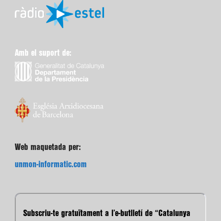
Amb el suport de:
Web maquetada per:
unmon-informatic.com
Subscriu-te gratuïtament a l’e-butlletí de “Catalunya