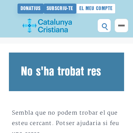
DONATIUS
SUBSCRIU-TE
EL MEU COMPTE
Vés
al
contingut
No s'ha trobat res
Sembla que no podem trobar el que
esteu cercant. Potser ajudaria si feu