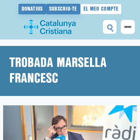
DONATIUS
SUBSCRIU-TE
EL MEU COMPTE
Vés
al
contingut
TROBADA MARSELLA
FRANCESC