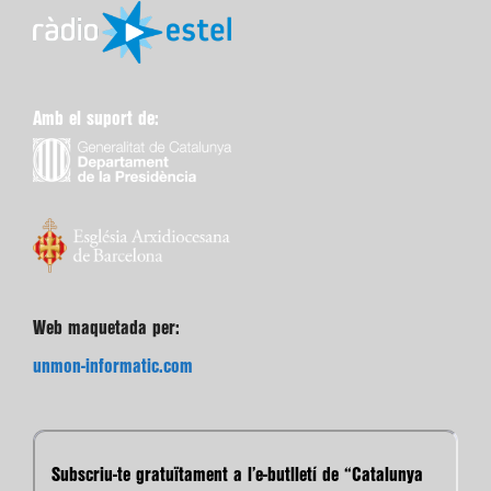
Amb el suport de:
Web maquetada per:
unmon-informatic.com
Subscriu-te gratuïtament a l’e-butlletí de “Catalunya