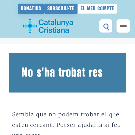
DONATIUS
SUBSCRIU-TE
EL MEU COMPTE
Vés
al
contingut
No s'ha trobat res
Sembla que no podem trobar el que
esteu cercant. Potser ajudaria si feu