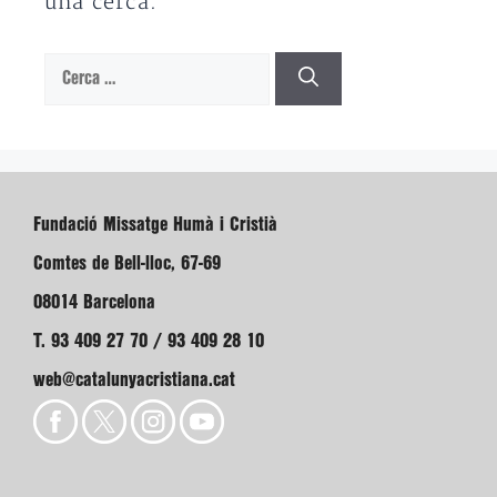
una cerca.
Cerca:
Fundació Missatge Humà i Cristià
Comtes de Bell-lloc, 67-69
08014 Barcelona
T. 93 409 27 70 / 93 409 28 10
web@catalunyacristiana.cat