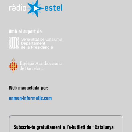
Amb el suport de:
Web maquetada per:
unmon-informatic.com
Subscriu-te gratuïtament a l’e-butlletí de “Catalunya