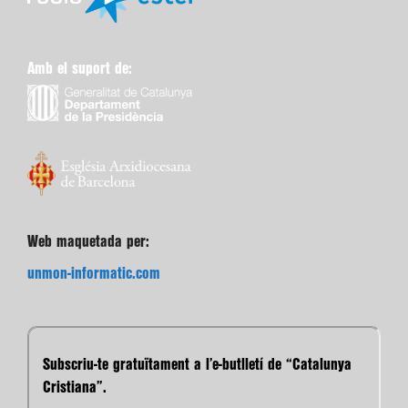
Amb el suport de:
Web maquetada per:
unmon-informatic.com
Subscriu-te gratuïtament a l’e-butlletí de “Catalunya
Cristiana”.