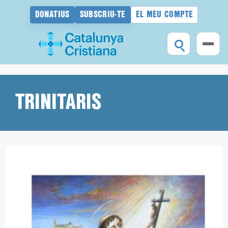
DONATIUS
SUBSCRIU-TE
EL MEU COMPTE
Vés
al
contingut
TRINITARIS