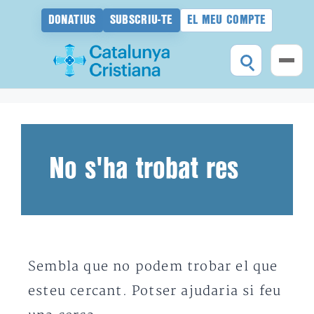
DONATIUS
SUBSCRIU-TE
EL MEU COMPTE
Vés
al
contingut
No s'ha trobat res
Sembla que no podem trobar el que
esteu cercant. Potser ajudaria si feu