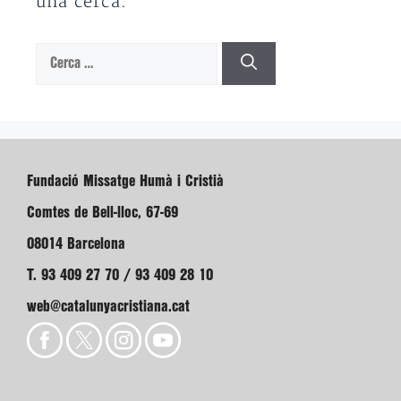
una cerca.
Cerca:
Fundació Missatge Humà i Cristià
Comtes de Bell-lloc, 67-69
08014 Barcelona
T. 93 409 27 70 / 93 409 28 10
web@catalunyacristiana.cat