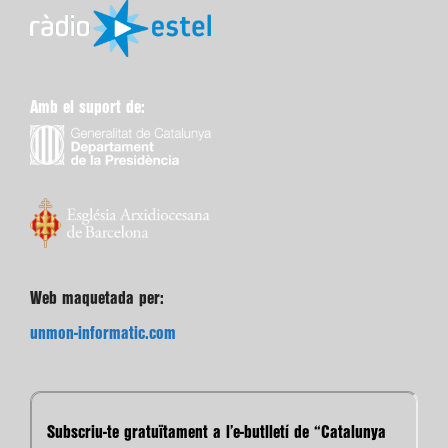
Amb el suport de:
Web maquetada per:
unmon-informatic.com
Subscriu-te gratuïtament a l’e-butlletí de “Catalunya