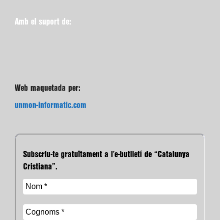
Amb el suport de:
Web maquetada per:
unmon-informatic.com
Subscriu-te gratuïtament a l’e-butlletí de “Catalunya
Cristiana”.