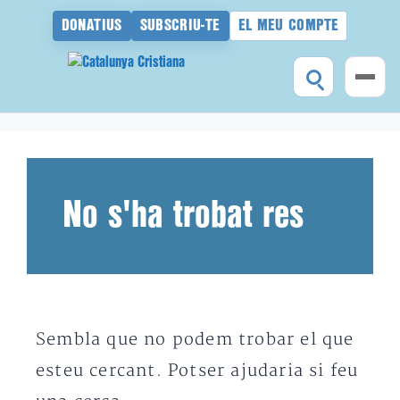
DONATIUS
SUBSCRIU-TE
EL MEU COMPTE
Vés
al
contingut
No s'ha trobat res
Sembla que no podem trobar el que
esteu cercant. Potser ajudaria si feu