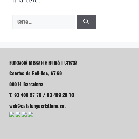
una cerca.
Cerca:
Fundació Missatge Humà i Cristià
Comtes de Bell-lloc, 67-69
08014 Barcelona
T. 93 409 27 70 / 93 409 28 10
web@catalunyacristiana.cat