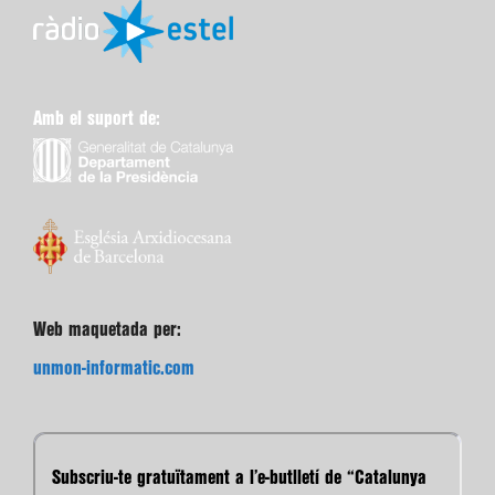
Amb el suport de:
Web maquetada per:
unmon-informatic.com
Subscriu-te gratuïtament a l’e-butlletí de “Catalunya