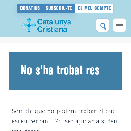
DONATIUS
SUBSCRIU-TE
EL MEU COMPTE
Vés
al
contingut
No s'ha trobat res
Sembla que no podem trobar el que
esteu cercant. Potser ajudaria si feu