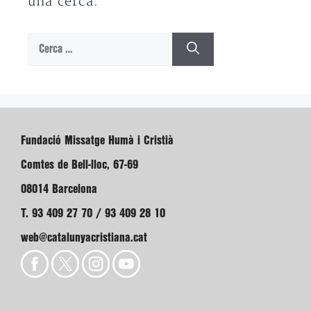
una cerca.
Cerca:
Fundació Missatge Humà i Cristià
Comtes de Bell-lloc, 67-69
08014 Barcelona
T. 93 409 27 70 / 93 409 28 10
web@catalunyacristiana.cat