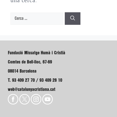
una cerca.
Cerca:
Fundació Missatge Humà i Cristià
Comtes de Bell-lloc, 67-69
08014 Barcelona
T. 93 409 27 70 / 93 409 28 10
web@catalunyacristiana.cat