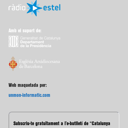
Amb el suport de:
Web maquetada per:
unmon-informatic.com
Subscriu-te gratuïtament a l’e-butlletí de “Catalunya