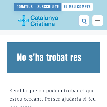
DONATIUS
SUBSCRIU-TE
EL MEU COMPTE
Vés
al
contingut
No s'ha trobat res
Sembla que no podem trobar el que
esteu cercant. Potser ajudaria si feu