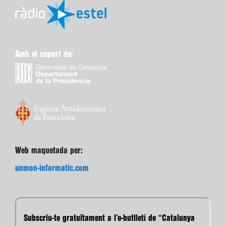
Amb el suport de:
Web maquetada per:
unmon-informatic.com
Subscriu-te gratuïtament a l’e-butlletí de “Catalunya