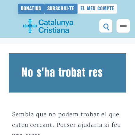
DONATIUS
SUBSCRIU-TE
EL MEU COMPTE
Vés
al
contingut
No s'ha trobat res
Sembla que no podem trobar el que
esteu cercant. Potser ajudaria si feu