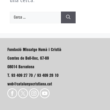
una cerca.
Cerca:
Fundació Missatge Humà i Cristià
Comtes de Bell-lloc, 67-69
08014 Barcelona
T. 93 409 27 70 / 93 409 28 10
web@catalunyacristiana.cat