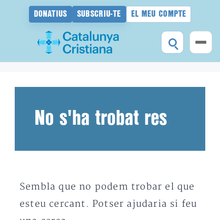
DONATIUS
SUBSCRIU-TE
EL MEU COMPTE
Vés
al
contingut
No s'ha trobat res
Sembla que no podem trobar el que
esteu cercant. Potser ajudaria si feu