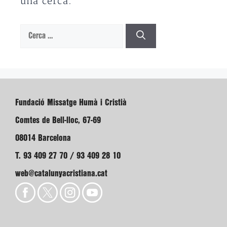
una cerca.
Cerca:
Fundació Missatge Humà i Cristià
Comtes de Bell-lloc, 67-69
08014 Barcelona
T. 93 409 27 70 / 93 409 28 10
web@catalunyacristiana.cat