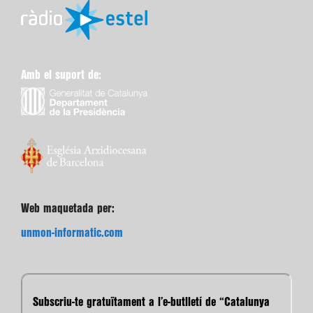
Amb el suport de:
Web maquetada per:
unmon-informatic.com
Subscriu-te gratuïtament a l’e-butlletí de “Catalunya