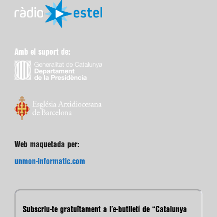
Amb el suport de:
Web maquetada per:
unmon-informatic.com
Subscriu-te gratuïtament a l’e-butlletí de “Catalunya