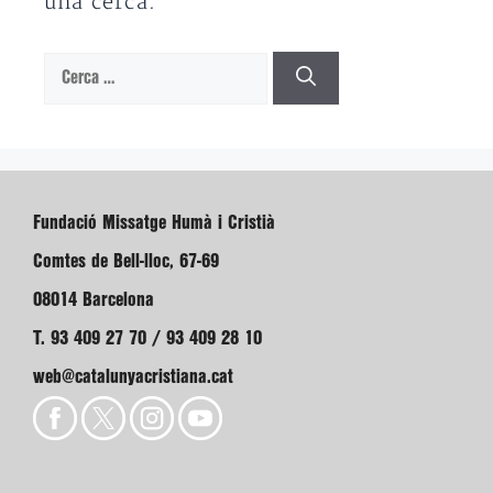
una cerca.
Cerca:
Fundació Missatge Humà i Cristià
Comtes de Bell-lloc, 67-69
08014 Barcelona
T. 93 409 27 70 / 93 409 28 10
web@catalunyacristiana.cat