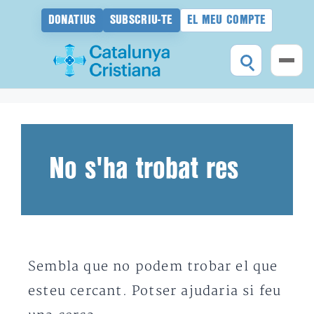
DONATIUS
SUBSCRIU-TE
EL MEU COMPTE
Vés
al
contingut
No s'ha trobat res
Sembla que no podem trobar el que
esteu cercant. Potser ajudaria si feu