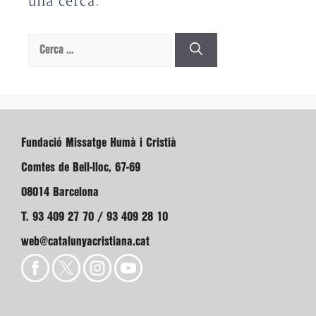
una cerca.
Cerca:
Fundació Missatge Humà i Cristià
Comtes de Bell-lloc, 67-69
08014 Barcelona
T. 93 409 27 70 / 93 409 28 10
web@catalunyacristiana.cat