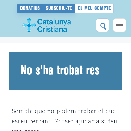
DONATIUS
SUBSCRIU-TE
EL MEU COMPTE
Vés
al
contingut
No s'ha trobat res
Sembla que no podem trobar el que
esteu cercant. Potser ajudaria si feu