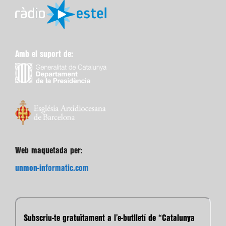
Amb el suport de:
Web maquetada per:
unmon-informatic.com
Subscriu-te gratuïtament a l’e-butlletí de “Catalunya