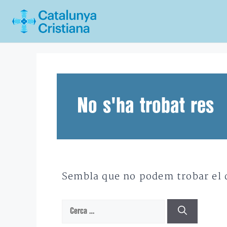
Vés
al
contingut
No s'ha trobat res
Sembla que no podem trobar el qu
Cerca: