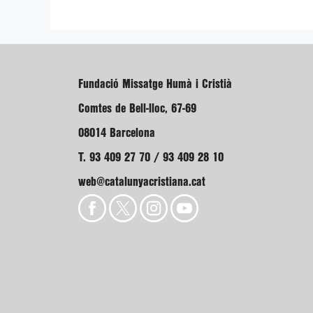
Fundació Missatge Humà i Cristià
Comtes de Bell-lloc, 67-69
08014 Barcelona
T. 93 409 27 70 / 93 409 28 10
web@catalunyacristiana.cat