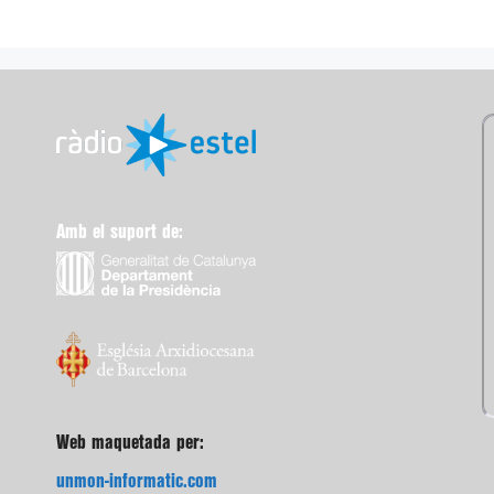
Amb el suport de:
Web maquetada per:
unmon-informatic.com