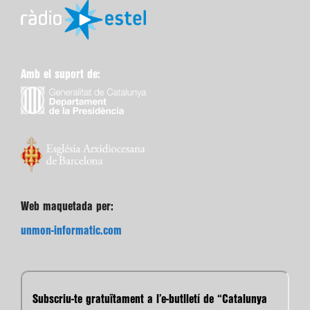
Amb el suport de:
Web maquetada per:
unmon-informatic.com
Subscriu-te gratuïtament a l’e-butlletí de “Catalunya