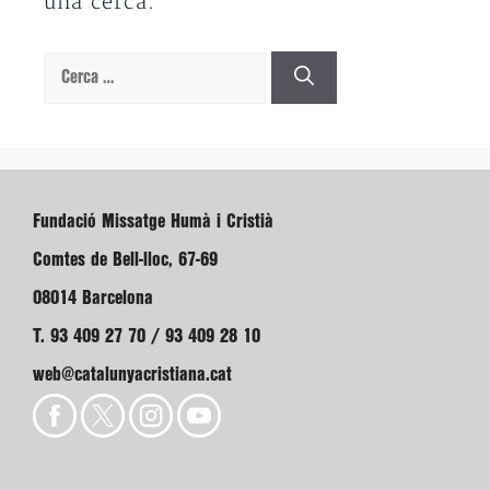
una cerca.
Cerca:
Fundació Missatge Humà i Cristià
Comtes de Bell-lloc, 67-69
08014 Barcelona
T. 93 409 27 70 / 93 409 28 10
web@catalunyacristiana.cat