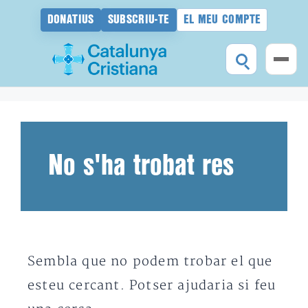
DONATIUS
SUBSCRIU-TE
EL MEU COMPTE
Vés
al
contingut
No s'ha trobat res
Sembla que no podem trobar el que
esteu cercant. Potser ajudaria si feu