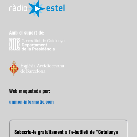
Amb el suport de:
Web maquetada per:
unmon-informatic.com
Subscriu-te gratuïtament a l’e-butlletí de “Catalunya