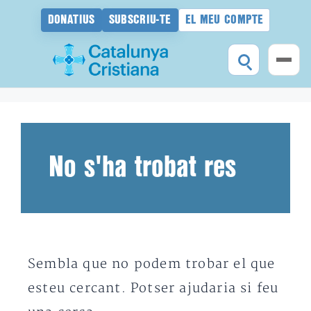
DONATIUS
SUBSCRIU-TE
EL MEU COMPTE
Vés
al
contingut
No s'ha trobat res
Sembla que no podem trobar el que
esteu cercant. Potser ajudaria si feu