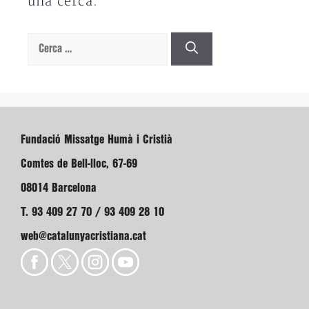
una cerca.
Cerca:
Fundació Missatge Humà i Cristià
Comtes de Bell-lloc, 67-69
08014 Barcelona
T. 93 409 27 70 / 93 409 28 10
web@catalunyacristiana.cat