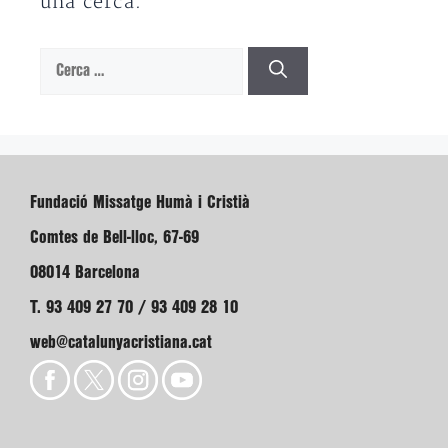
una cerca.
Cerca:
Fundació Missatge Humà i Cristià
Comtes de Bell-lloc, 67-69
08014 Barcelona
T. 93 409 27 70 / 93 409 28 10
web@catalunyacristiana.cat