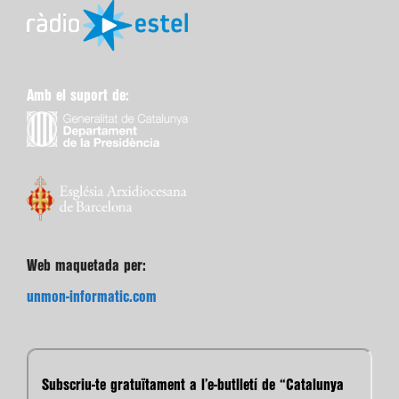
Amb el suport de:
Web maquetada per:
unmon-informatic.com
Subscriu-te gratuïtament a l’e-butlletí de “Catalunya