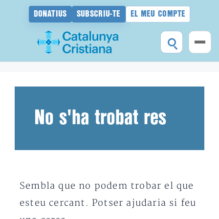
DONATIUS
SUBSCRIU-TE
EL MEU COMPTE
Vés
al
contingut
No s'ha trobat res
Sembla que no podem trobar el que
esteu cercant. Potser ajudaria si feu