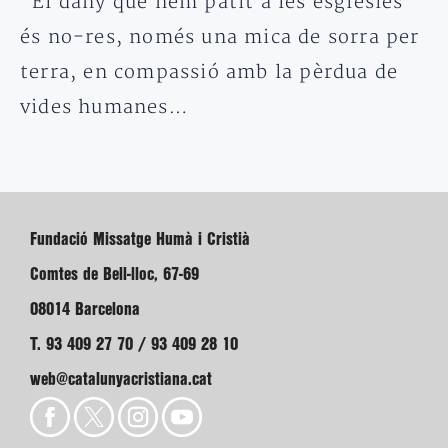
“El dany que hem patit a les esglésies
és no-res, només una mica de sorra per
terra, en compassió amb la pèrdua de
vides humanes…
Fundació Missatge Humà i Cristià
Comtes de Bell-lloc, 67-69
08014 Barcelona
T. 93 409 27 70 / 93 409 28 10
web@catalunyacristiana.cat