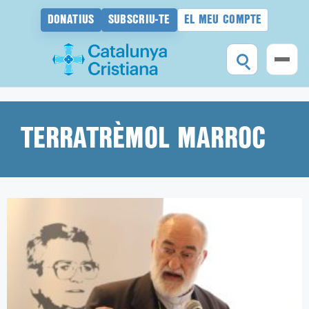
DONATIUS
SUBSCRIU-TE
EL MEU COMPTE
Vés
al
contingut
TERRATRÈMOL MARROC