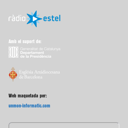
Amb el suport de:
Web maquetada per:
unmon-informatic.com