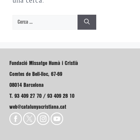
una cerca.
Cerca:
Fundació Missatge Humà i Cristià
Comtes de Bell-lloc, 67-69
08014 Barcelona
T. 93 409 27 70 / 93 409 28 10
web@catalunyacristiana.cat