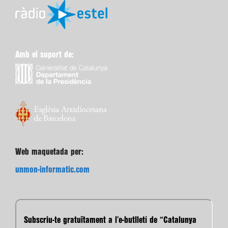
Amb el suport de:
Web maquetada per:
unmon-informatic.com
Subscriu-te gratuïtament a l’e-butlletí de “Catalunya