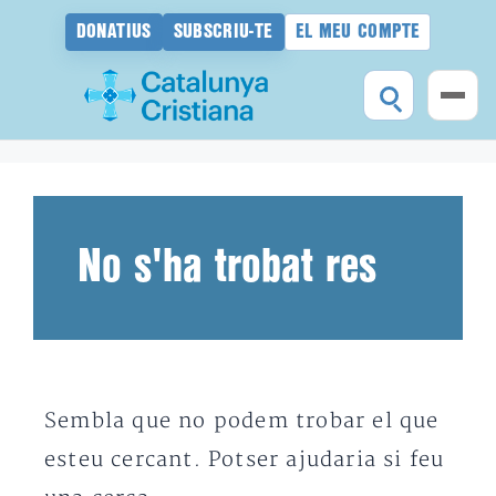
DONATIUS
SUBSCRIU-TE
EL MEU COMPTE
Vés
al
contingut
No s'ha trobat res
Sembla que no podem trobar el que
esteu cercant. Potser ajudaria si feu