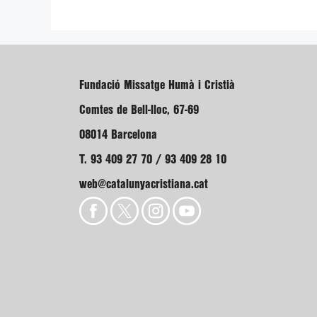
Fundació Missatge Humà i Cristià
Comtes de Bell-lloc, 67-69
08014 Barcelona
T. 93 409 27 70 / 93 409 28 10
web@catalunyacristiana.cat