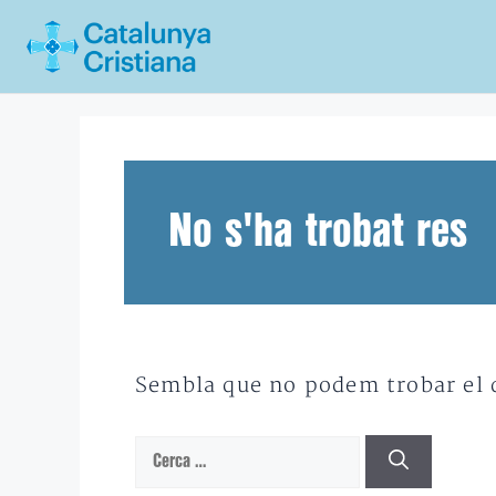
Vés
al
contingut
No s'ha trobat res
Sembla que no podem trobar el qu
Cerca: