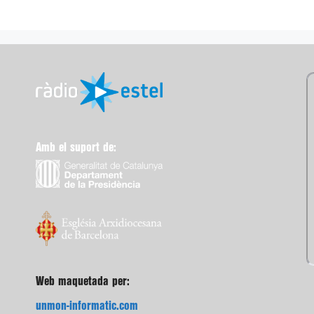
Amb el suport de:
Web maquetada per:
unmon-informatic.com