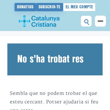
DONATIUS
SUBSCRIU-TE
EL MEU COMPTE
Vés
al
contingut
No s'ha trobat res
Sembla que no podem trobar el que
esteu cercant. Potser ajudaria si feu