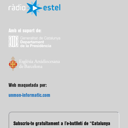
Amb el suport de:
Web maquetada per:
unmon-informatic.com
Subscriu-te gratuïtament a l’e-butlletí de “Catalunya