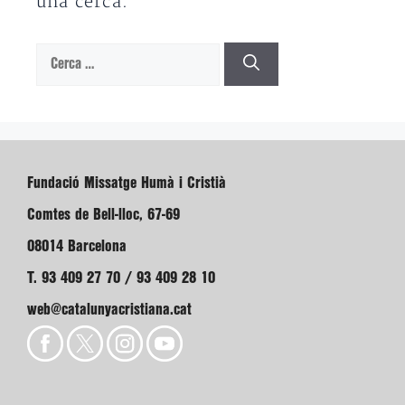
una cerca.
Cerca:
Fundació Missatge Humà i Cristià
Comtes de Bell-lloc, 67-69
08014 Barcelona
T. 93 409 27 70 / 93 409 28 10
web@catalunyacristiana.cat