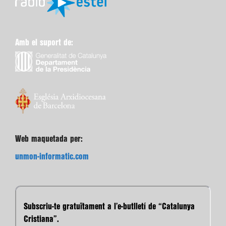
Amb el suport de:
Web maquetada per:
unmon-informatic.com
Subscriu-te gratuïtament a l’e-butlletí de “Catalunya
Cristiana”.