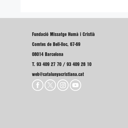
Fundació Missatge Humà i Cristià
Comtes de Bell-lloc, 67-69
08014 Barcelona
T. 93 409 27 70 / 93 409 28 10
web@catalunyacristiana.cat