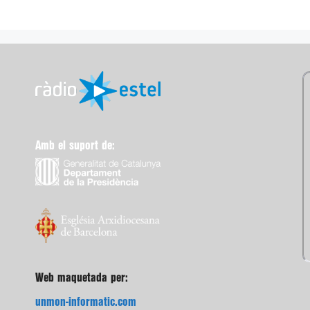
Amb el suport de:
Web maquetada per:
unmon-informatic.com