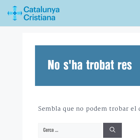
Vés
al
contingut
No s'ha trobat res
Sembla que no podem trobar el qu
Cerca: